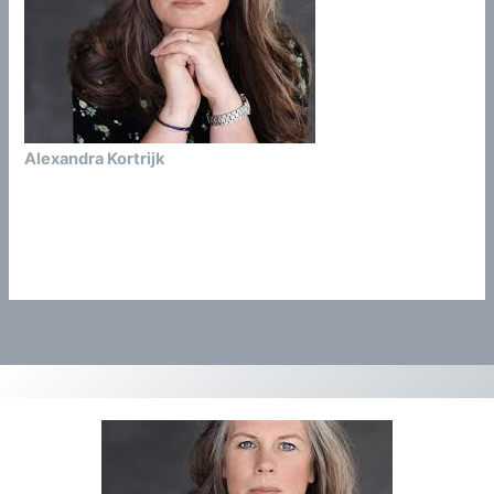
Alexandra Kortrijk
alexandra@greve-advocatuur.nl
0620444816