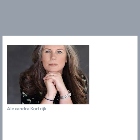
Alexandra Kortrijk
alexandra@greve-advocatuur.nl
0620444816